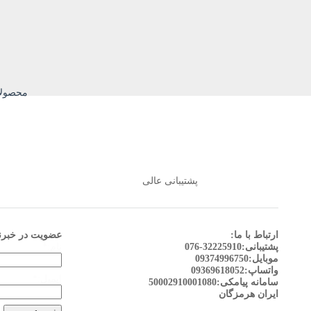
محصولا
پشتیبانی عالی
ارتباط با ما:
عضویت در خبرن
پشتیبانی:32225910-076
نام:*
موبایل:09374996750
واتساپ:09369618052
ایمیل:*
سامانه پیامکی:50002910001080
ایران هرمزگان