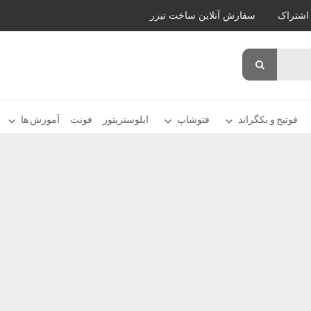
اشتراک
سفارش آنلاین ساخت تیزر
فوتیج و بکگراند
فتوشاپ
ایلوستریتور
فونت
آموزش ها