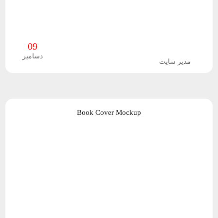
ژ
ه
09
ه
دسامبر
مدیر سایت
ا
ی
ا
Book Cover Mockup
خ
ت
ص
ا
ص