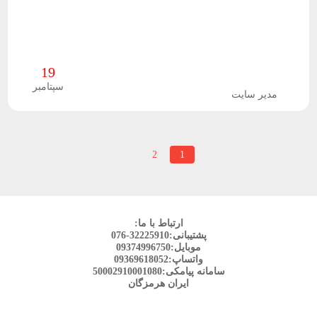
19
سپتامبر
مدیر سایت
صفحه‌بندی
1
برگه
2
برگه
برگه
بعدی
نوشته‌ها
ارتباط با ما:
پشتیبانی:32225910-076
موبایل:09374996750
واتساپ:09369618052
سامانه پیامکی:50002910001080
ایران هرمزگان