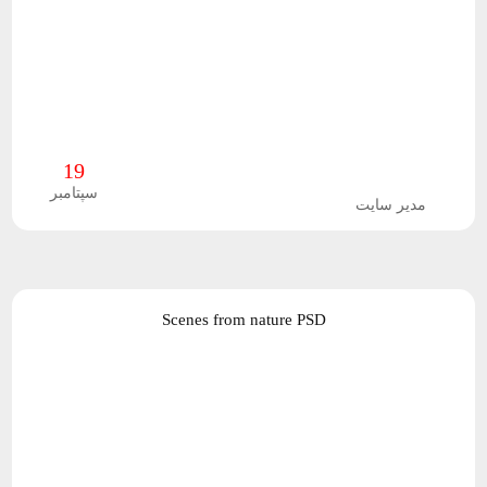
ش
گ
ا
ه
19
سپتامبر
مدیر سایت
Scenes from nature PSD