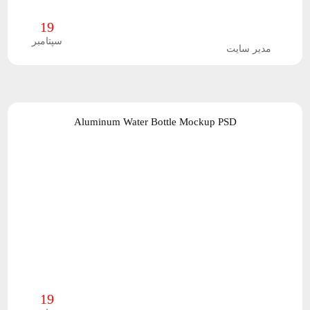
ی
19
سپتامبر
مدیر سایت
ص
د
ا
Aluminum Water Bottle Mockup PSD
ف
و
ت
ی
ج
19