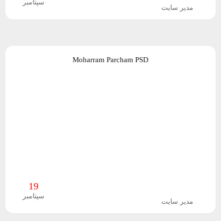
و
سپتامبر
مدیر سایت
ب
ک
Moharram Parcham PSD
گ
ر
ا
ن
د
ف
19
سپتامبر
ت
مدیر سایت
و