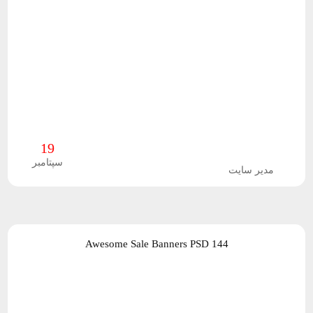
و
پ
ل
ا
گ
19
ی
سپتامبر
مدیر سایت
ن
ف
144 Awesome Sale Banners PSD
ر
و