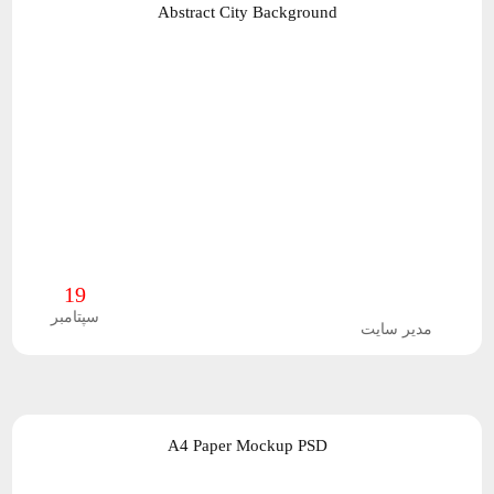
Abstract City Background
ی
ه
ت
ا
و
ن
ر
ر
م
19
ا
سپتامبر
مدیر سایت
ف
ز
ا
A4 Paper Mockup PSD
ر