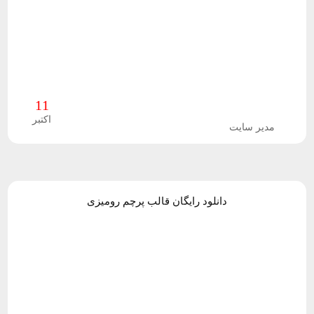
ف
ت
ر
11
ا
اکتبر
مدیر سایت
ف
ک
ت
دانلود رایگان قالب پرچم رومیزی
پ
ر
و