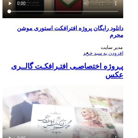
دانلود رایگان پروژه افترافکت استوری موشن
محرم
مدیر سایت
افزودن به سبد خرید
پـروژه اختصاصـی افتـرافکـت گالــری
عکس