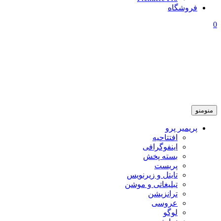
فروشگاه
0
منو
منو
پریمیر پرو
افتتاحیه
اینفوگرافی
بسته پخش
پریست
تایتل و زیرنویس
تبلیغاتی و موشن
ترانزیشن
عروسی
لوگو