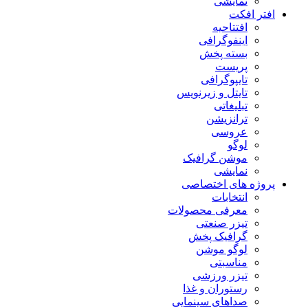
نمایشی
افتر افکت
افتتاحیه
اینفوگرافی
بسته پخش
پریست
تایپوگرافی
تایتل و زیرنویس
تبلیغاتی
ترانزیشن
عروسی
لوگو
موشن گرافیک
نمایشی
پروژه های اختصاصی
انتخابات
معرفی محصولات
تیزر صنعتی
گرافیک پخش
لوگو موشن
مناسبتی
تیزر ورزشی
رستوران و غذا
صداهای سینمایی