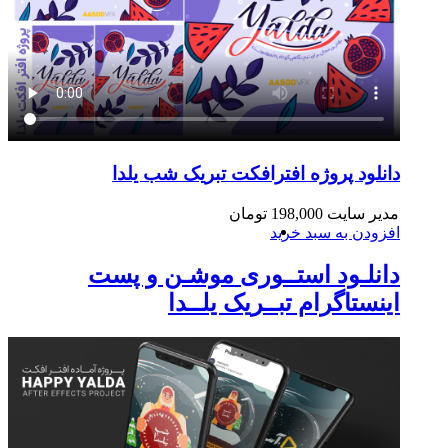
دانلود پروژه افترافکت تبریک شب یلدا
مدیر سایت
198,000
تومان
افزودن به سبد خرید
دانلـود استــوری موشـن و پست
اینستاگرام تبــریک یلــدا