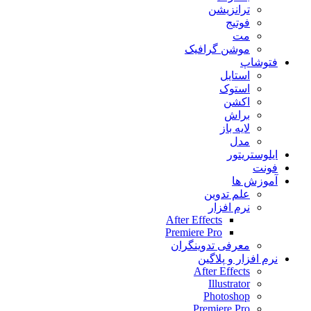
ترانزیشن
فوتیج
مت
موشن گرافیک
فتوشاپ
استایل
استوک
اکشن
براش
لایه باز
مدل
ایلوستریتور
فونت
آموزش ها
علم تدوین
نرم افزار
After Effects
Premiere Pro
معرفی تدوینگران
نرم افزار و پلاگین
After Effects
Illustrator
Photoshop
Premiere Pro