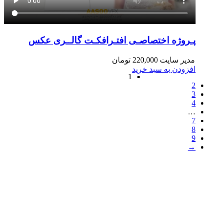
پـروژه اختصاصـی افتـرافکـت گالــری عکس
مدیر سایت
220,000
تومان
افزودن به سبد خرید
1
2
3
4
…
7
8
9
→