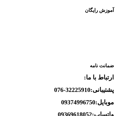
آموزش رایگان
ضمانت نامه
ارتباط با ما:
پشتیبانی:32225910-076
موبایل:09374996750
واتساپ:09369618052