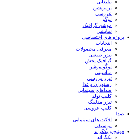
تبلیغاتی
ترانزیشن
عروسی
لوگو
موشن گرافیک
نمایشی
پروژه های اختصاصی
انتخابات
معرفی محصولات
تیزر صنعتی
گرافیک پخش
لوگو موشن
مناسبتی
تیزر ورزشی
رستوران و غذا
صداهای سینمایی
کلیپ تولد
تیزر مدلینگ
کلیپ عروسی
صدا
افکت های سینمایی
موسیقی
فوتیج و بکگراند
بکگراند