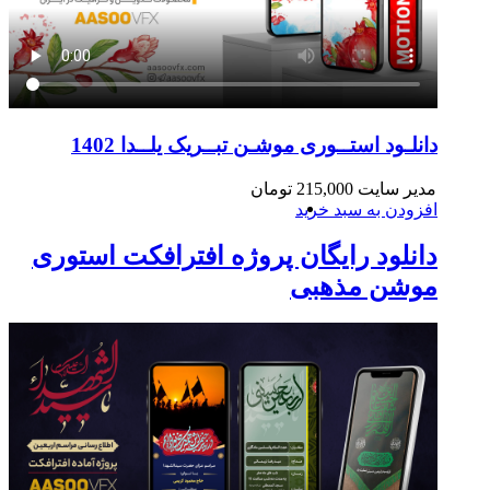
دانلـود استــوری موشـن تبــریک یلــدا 1402
مدیر سایت
215,000
تومان
افزودن به سبد خرید
دانلود رایگان پروژه افترافکت استوری
موشن مذهبی