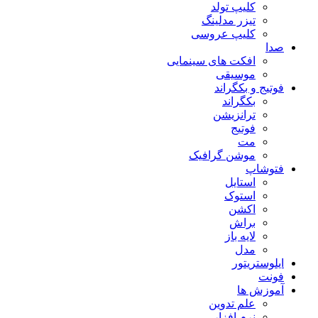
کلیپ تولد
تیزر مدلینگ
کلیپ عروسی
صدا
افکت های سینمایی
موسیقی
فوتیج و بکگراند
بکگراند
ترانزیشن
فوتیج
مت
موشن گرافیک
فتوشاپ
استایل
استوک
اکشن
براش
لایه باز
مدل
ایلوستریتور
فونت
آموزش ها
علم تدوین
نرم افزار