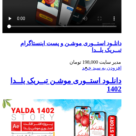
دانلـود استــوری موشـن و پست اینستاگرام
تبــریک یلــدا
مدیر سایت
198,000
تومان
افزودن به سبد خرید
دانلـود استــوری موشـن تبــریک یلــدا
1402