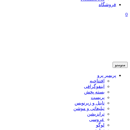
فروشگاه
0
منو
منو
پریمیر پرو
افتتاحیه
اینفوگرافی
بسته پخش
پریست
تایتل و زیرنویس
تبلیغاتی و موشن
ترانزیشن
عروسی
لوگو