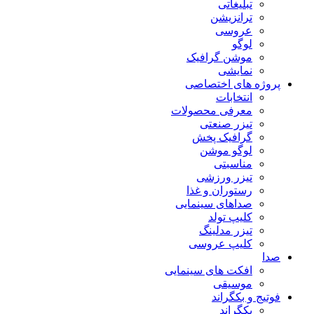
تبلیغاتی
ترانزیشن
عروسی
لوگو
موشن گرافیک
نمایشی
پروژه های اختصاصی
انتخابات
معرفی محصولات
تیزر صنعتی
گرافیک پخش
لوگو موشن
مناسبتی
تیزر ورزشی
رستوران و غذا
صداهای سینمایی
کلیپ تولد
تیزر مدلینگ
کلیپ عروسی
صدا
افکت های سینمایی
موسیقی
فوتیج و بکگراند
بکگراند