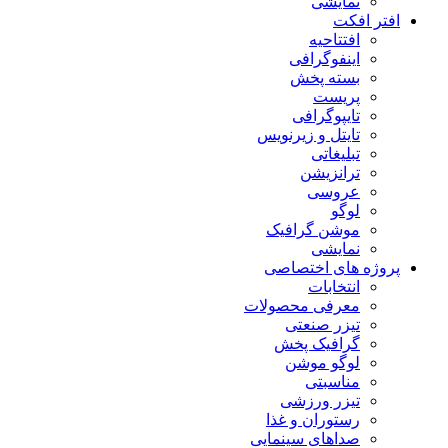
نمایشی
افتر افکت
افتتاحیه
اینفوگرافی
بسته پخش
پریست
تایپوگرافی
تایتل و زیرنویس
تبلیغاتی
ترانزیشن
عروسی
لوگو
موشن گرافیک
نمایشی
پروژه های اختصاصی
انتخابات
معرفی محصولات
تیزر صنعتی
گرافیک پخش
لوگو موشن
مناسبتی
تیزر ورزشی
رستوران و غذا
صداهای سینمایی