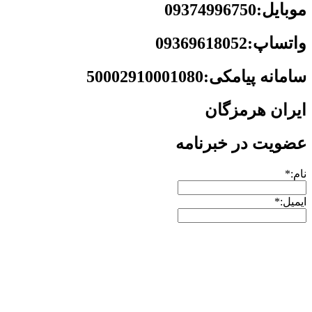
موبایل:09374996750
واتساپ:09369618052
سامانه پیامکی:50002910001080
ایران هرمزگان
عضویت در خبرنامه
نام:*
ایمیل:*