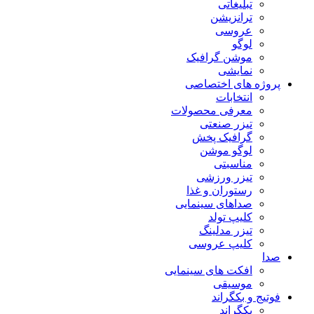
تبلیغاتی
ترانزیشن
عروسی
لوگو
موشن گرافیک
نمایشی
پروژه های اختصاصی
انتخابات
معرفی محصولات
تیزر صنعتی
گرافیک پخش
لوگو موشن
مناسبتی
تیزر ورزشی
رستوران و غذا
صداهای سینمایی
کلیپ تولد
تیزر مدلینگ
کلیپ عروسی
صدا
افکت های سینمایی
موسیقی
فوتیج و بکگراند
بکگراند