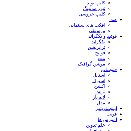
کلیپ تولد
تیزر مدلینگ
کلیپ عروسی
صدا
افکت های سینمایی
موسیقی
فوتیج و بکگراند
بکگراند
ترانزیشن
فوتیج
مت
موشن گرافیک
فتوشاپ
استایل
استوک
اکشن
براش
لایه باز
مدل
ایلوستریتور
فونت
آموزش ها
علم تدوین
نرم افزار