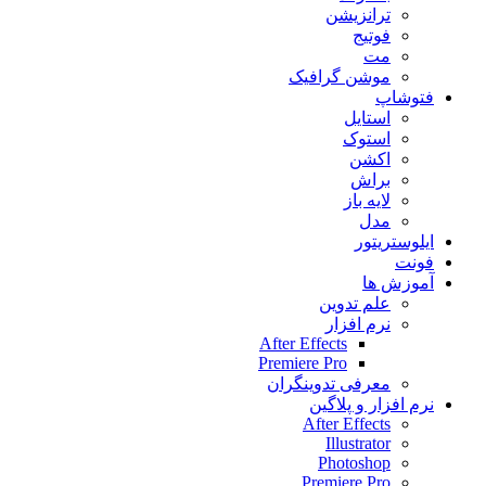
ترانزیشن
فوتیج
مت
موشن گرافیک
فتوشاپ
استایل
استوک
اکشن
براش
لایه باز
مدل
ایلوستریتور
فونت
آموزش ها
علم تدوین
نرم افزار
After Effects
Premiere Pro
معرفی تدوینگران
نرم افزار و پلاگین
After Effects
Illustrator
Photoshop
Premiere Pro