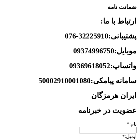
ضمانت نامه
ارتباط با ما:
پشتیبانی:32225910-076
موبایل:09374996750
واتساپ:09369618052
سامانه پیامکی:50002910001080
ایران هرمزگان
عضویت در خبرنامه
نام:*
ایمیل:*