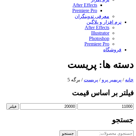
After Effects
Premiere Pro
معرفی تدوینگران
نرم افزار و پلاگین
After Effects
Illustrator
Photoshop
Premiere Pro
فروشگاه
دسته ها:
پریست
خانه
/
پریمیر پرو
/
پریست
/ برگه 5
فیلتر بر اساس قیمت
حداقل
حداکثر
فیلتر
قیمت
قیمت
جستجو
جستجو
جستجو