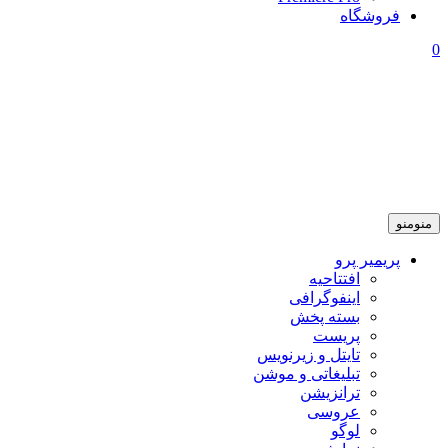
فروشگاه
0
منو
منو
پریمیر پرو
افتتاحیه
اینفوگرافی
بسته پخش
پریست
تایتل و زیرنویس
تبلیغاتی و موشن
ترانزیشن
عروسی
لوگو