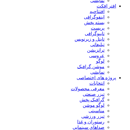
نمایشی
افتر افکت
افتتاحیه
اینفوگرافی
بسته پخش
پریست
تایپوگرافی
تایتل و زیرنویس
تبلیغاتی
ترانزیشن
عروسی
لوگو
موشن گرافیک
نمایشی
پروژه های اختصاصی
انتخابات
معرفی محصولات
تیزر صنعتی
گرافیک پخش
لوگو موشن
مناسبتی
تیزر ورزشی
رستوران و غذا
صداهای سینمایی