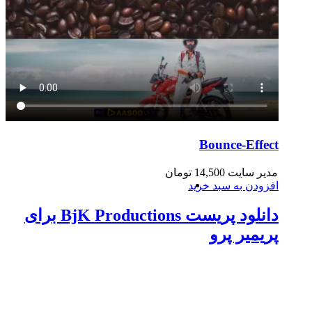
Bounce-Effect
مدیر سایت
14,500
تومان
افزودن به سبد خرید
دانلود پریست BjK Productions برای
پریمیر پرو