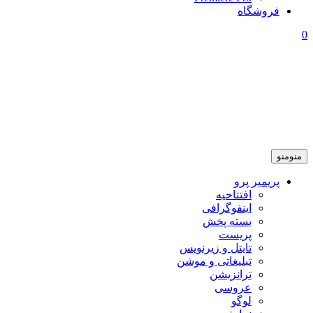
فروشگاه
0
منو
منو
پریمیر پرو
افتتاحیه
اینفوگرافی
بسته پخش
پریست
تایتل و زیرنویس
تبلیغاتی و موشن
ترانزیشن
عروسی
لوگو