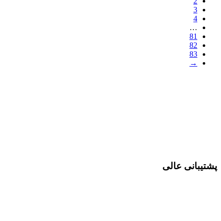
2
3
4
…
81
82
83
→
پشتیبانی عالی