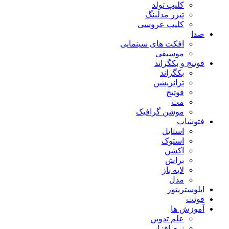
کلیپ تولد
تیزر مدلینگ
کلیپ عروسی
صدا
افکت های سینمایی
موسیقی
فوتیج و بکگراند
بکگراند
ترانزیشن
فوتیج
مت
موشن گرافیک
فتوشاپ
استایل
استوک
اکشن
براش
لایه باز
مدل
ایلوستریتور
فونت
آموزش ها
علم تدوین
نرم افزار