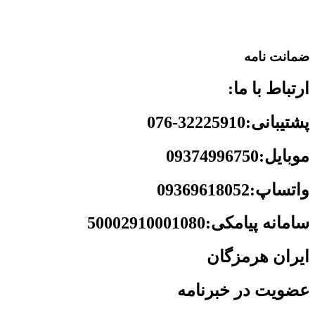
ضمانت نامه
ارتباط با ما:
پشتیبانی:32225910-076
موبایل:09374996750
واتساپ:09369618052
سامانه پیامکی:50002910001080
ایران هرمزگان
عضویت در خبرنامه