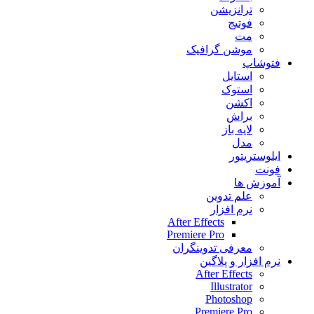
ترانزیشن
فوتیج
مت
موشن گرافیک
فتوشاپ
استایل
استوک
اکشن
براش
لایه باز
مدل
ایلوستریتور
فونت
آموزش ها
علم تدوین
نرم افزار
After Effects
Premiere Pro
معرفی تدوینگران
نرم افزار و پلاگین
After Effects
Illustrator
Photoshop
Premiere Pro