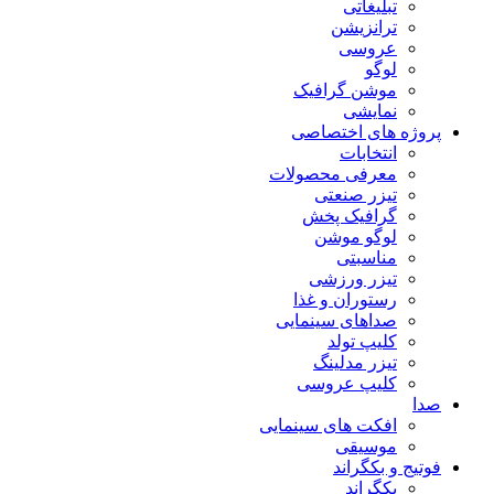
تبلیغاتی
ترانزیشن
عروسی
لوگو
موشن گرافیک
نمایشی
پروژه های اختصاصی
انتخابات
معرفی محصولات
تیزر صنعتی
گرافیک پخش
لوگو موشن
مناسبتی
تیزر ورزشی
رستوران و غذا
صداهای سینمایی
کلیپ تولد
تیزر مدلینگ
کلیپ عروسی
صدا
افکت های سینمایی
موسیقی
فوتیج و بکگراند
بکگراند