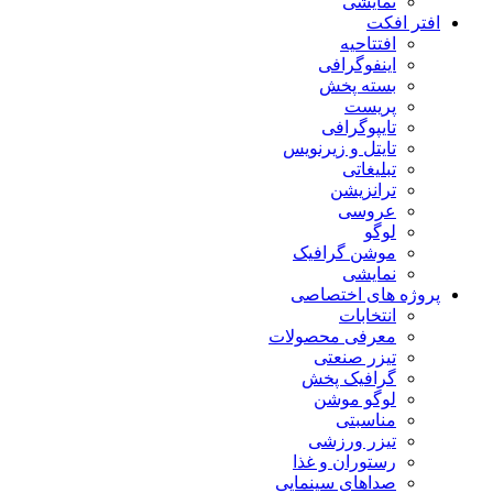
نمایشی
افتر افکت
افتتاحیه
اینفوگرافی
بسته پخش
پریست
تایپوگرافی
تایتل و زیرنویس
تبلیغاتی
ترانزیشن
عروسی
لوگو
موشن گرافیک
نمایشی
پروژه های اختصاصی
انتخابات
معرفی محصولات
تیزر صنعتی
گرافیک پخش
لوگو موشن
مناسبتی
تیزر ورزشی
رستوران و غذا
صداهای سینمایی