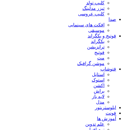
کلیپ تولد
تیزر مدلینگ
کلیپ عروسی
صدا
افکت های سینمایی
موسیقی
فوتیج و بکگراند
بکگراند
ترانزیشن
فوتیج
مت
موشن گرافیک
فتوشاپ
استایل
استوک
اکشن
براش
لایه باز
مدل
ایلوستریتور
فونت
آموزش ها
علم تدوین
نرم افزار