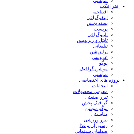
نمایشی
افتر افکت
افتتاحیه
اینفوگرافی
بسته پخش
پریست
تایپوگرافی
تایتل و زیرنویس
تبلیغاتی
ترانزیشن
عروسی
لوگو
موشن گرافیک
نمایشی
پروژه های اختصاصی
انتخابات
معرفی محصولات
تیزر صنعتی
گرافیک پخش
لوگو موشن
مناسبتی
تیزر ورزشی
رستوران و غذا
صداهای سینمایی