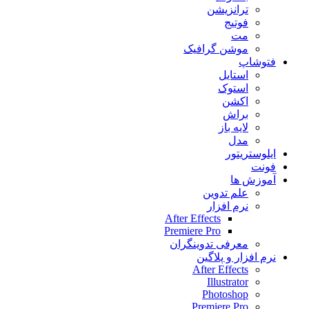
ترانزیشن
فوتیج
مت
موشن گرافیک
فتوشاپ
استایل
استوک
اکشن
براش
لایه باز
مدل
ایلوستریتور
فونت
آموزش ها
علم تدوین
نرم افزار
After Effects
Premiere Pro
معرفی تدوینگران
نرم افزار و پلاگین
After Effects
Illustrator
Photoshop
Premiere Pro