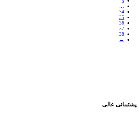
3
…
34
35
36
37
38
→
پشتیبانی عالی