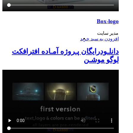
Box-logo
مدیر سایت
افزودن به سبد خرید
دانلـودرایگان پـروژه آمـاده افترافکت
لوگو موشـن