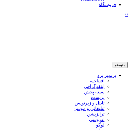
فروشگاه
0
منو
منو
پریمیر پرو
افتتاحیه
اینفوگرافی
بسته پخش
پریست
تایتل و زیرنویس
تبلیغاتی و موشن
ترانزیشن
عروسی
لوگو