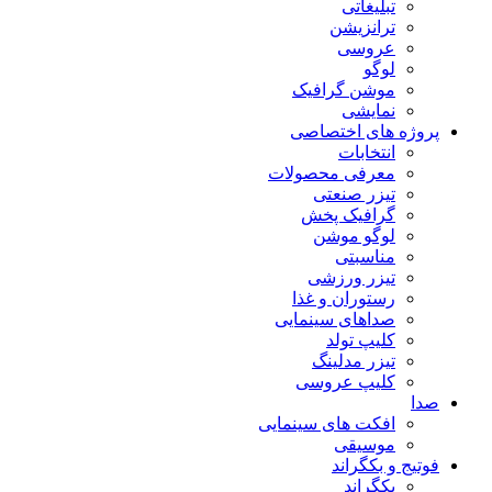
تبلیغاتی
ترانزیشن
عروسی
لوگو
موشن گرافیک
نمایشی
پروژه های اختصاصی
انتخابات
معرفی محصولات
تیزر صنعتی
گرافیک پخش
لوگو موشن
مناسبتی
تیزر ورزشی
رستوران و غذا
صداهای سینمایی
کلیپ تولد
تیزر مدلینگ
کلیپ عروسی
صدا
افکت های سینمایی
موسیقی
فوتیج و بکگراند
بکگراند