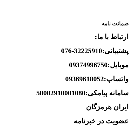
ضمانت نامه
ارتباط با ما:
پشتیبانی:32225910-076
موبایل:09374996750
واتساپ:09369618052
سامانه پیامکی:50002910001080
ایران هرمزگان
عضویت در خبرنامه