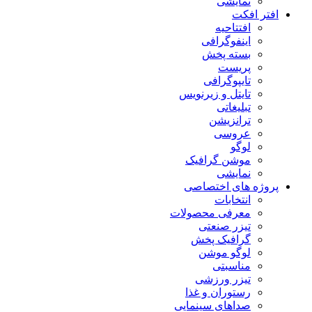
نمایشی
افتر افکت
افتتاحیه
اینفوگرافی
بسته پخش
پریست
تایپوگرافی
تایتل و زیرنویس
تبلیغاتی
ترانزیشن
عروسی
لوگو
موشن گرافیک
نمایشی
پروژه های اختصاصی
انتخابات
معرفی محصولات
تیزر صنعتی
گرافیک پخش
لوگو موشن
مناسبتی
تیزر ورزشی
رستوران و غذا
صداهای سینمایی