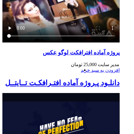
پروژه آماده افترافکت لوگو عکس
مدیر سایت
25,000
تومان
افزودن به سبد خرید
دانلـود پـروژه آماده افتـرافکـت تــایتــل