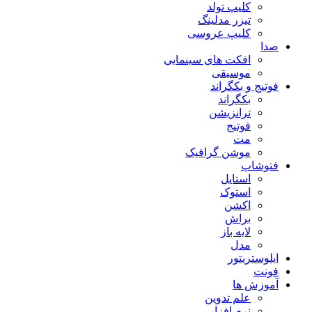
کلیپ تولد
تیزر مدلینگ
کلیپ عروسی
صدا
افکت های سینمایی
موسیقی
فوتیج و بکگراند
بکگراند
ترانزیشن
فوتیج
مت
موشن گرافیک
فتوشاپ
استایل
استوک
اکشن
براش
لایه باز
مدل
ایلوستریتور
فونت
آموزش ها
علم تدوین
نرم افزار