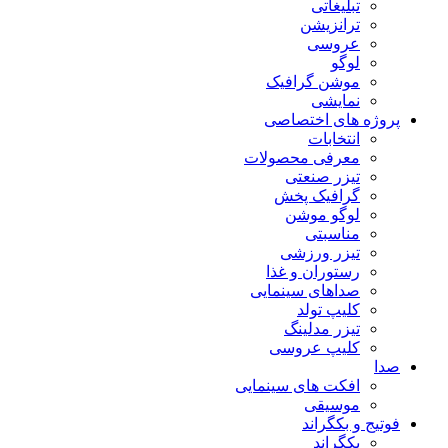
تبلیغاتی
ترانزیشن
عروسی
لوگو
موشن گرافیک
نمایشی
پروژه های اختصاصی
انتخابات
معرفی محصولات
تیزر صنعتی
گرافیک پخش
لوگو موشن
مناسبتی
تیزر ورزشی
رستوران و غذا
صداهای سینمایی
کلیپ تولد
تیزر مدلینگ
کلیپ عروسی
صدا
افکت های سینمایی
موسیقی
فوتیج و بکگراند
بکگراند