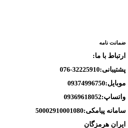
ضمانت نامه
ارتباط با ما:
پشتیبانی:32225910-076
موبایل:09374996750
واتساپ:09369618052
سامانه پیامکی:50002910001080
ایران هرمزگان