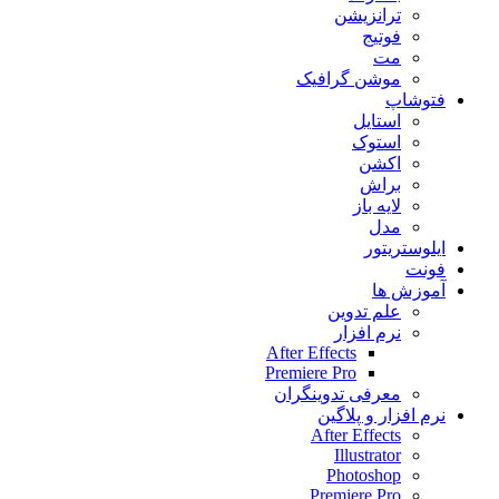
ترانزیشن
فوتیج
مت
موشن گرافیک
فتوشاپ
استایل
استوک
اکشن
براش
لایه باز
مدل
ایلوستریتور
فونت
آموزش ها
علم تدوین
نرم افزار
After Effects
Premiere Pro
معرفی تدوینگران
نرم افزار و پلاگین
After Effects
Illustrator
Photoshop
Premiere Pro