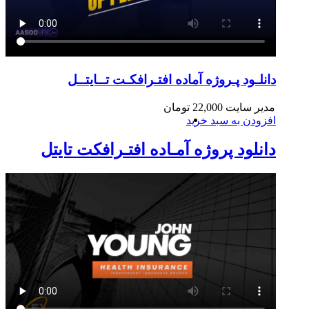
دانلـود پـروژه آماده افتـرافکـت تــایتــل
مدیر سایت
22,000
تومان
افزودن به سبد خرید
دانلود پروژه آمـاده افتـرافکت تایتل