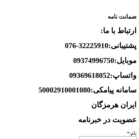
ضمانت نامه
ارتباط با ما:
پشتیبانی:32225910-076
موبایل:09374996750
واتساپ:09369618052
سامانه پیامکی:50002910001080
ایران هرمزگان
عضویت در خبرنامه
نام:*