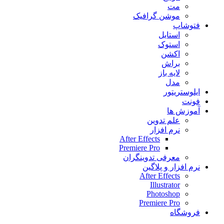
مت
موشن گرافیک
فتوشاپ
استایل
استوک
اکشن
براش
لایه باز
مدل
ایلوستریتور
فونت
آموزش ها
علم تدوین
نرم افزار
After Effects
Premiere Pro
معرفی تدوینگران
نرم افزار و پلاگین
After Effects
Illustrator
Photoshop
Premiere Pro
فروشگاه