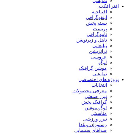
نمایشی
افتر افکت
افتتاحیه
اینفوگرافی
بسته پخش
پریست
تایپوگرافی
تایتل و زیرنویس
تبلیغاتی
ترانزیشن
عروسی
لوگو
موشن گرافیک
نمایشی
پروژه های اختصاصی
انتخابات
معرفی محصولات
تیزر صنعتی
گرافیک پخش
لوگو موشن
مناسبتی
تیزر ورزشی
رستوران و غذا
صداهای سینمایی