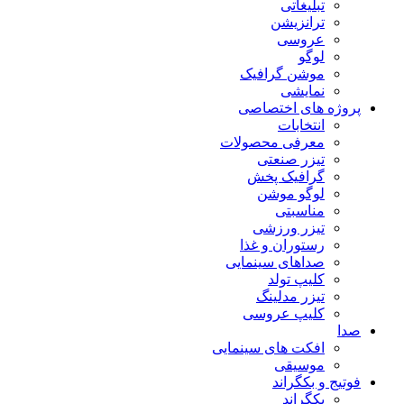
تبلیغاتی
ترانزیشن
عروسی
لوگو
موشن گرافیک
نمایشی
پروژه های اختصاصی
انتخابات
معرفی محصولات
تیزر صنعتی
گرافیک پخش
لوگو موشن
مناسبتی
تیزر ورزشی
رستوران و غذا
صداهای سینمایی
کلیپ تولد
تیزر مدلینگ
کلیپ عروسی
صدا
افکت های سینمایی
موسیقی
فوتیج و بکگراند
بکگراند