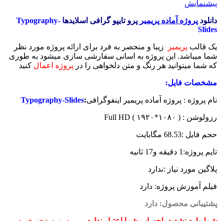
پیشنمایش
دانلود
پروژه آماده پریمیر
پرو تایپو گرافی اسلایدها
Typography-
Slides
یک قالب
پریمیر
زیبا و منحصر به فرد برای ارائه پروژه مورد نظر
شما میباشد. این پروژه به اسانی سفارشی سازی میشود به طوری
که شما میتوانید هر رنگ و متن دلخواهی را در
پروژه اعمال
کنید
مشخصات فایل:
نام پروژه : پروژه آماده پریمیر اینفوگرافی
:
Typography-Slides
رزولوشن : ( ۱۰۸۰*۱۹۲۰ )‌ Full HD
حجم فایل :68.53 مگابایت
تایم پروژه:1 دقیقه و17 ثانیه
پلاگین مورد نیاز :ندارد
فیلم آموزش پروژه: دارد
پشتیبانی محصول: دارد
شما وارد نشدید یاحساب شما اعتبار ندارد
ورود به صفحه خرید