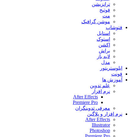
ترانزیشن
فوتیج
مت
موشن گرافیک
فتوشاپ
استایل
استوک
اکشن
براش
لایه باز
مدل
ایلوستریتور
فونت
آموزش ها
علم تدوین
نرم افزار
After Effects
Premiere Pro
معرفی تدوینگران
نرم افزار و پلاگین
After Effects
Illustrator
Photoshop
Premiere Pro