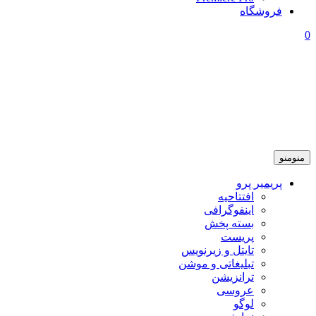
فروشگاه
0
منو
منو
پریمیر پرو
افتتاحیه
اینفوگرافی
بسته پخش
پریست
تایتل و زیرنویس
تبلیغاتی و موشن
ترانزیشن
عروسی
لوگو