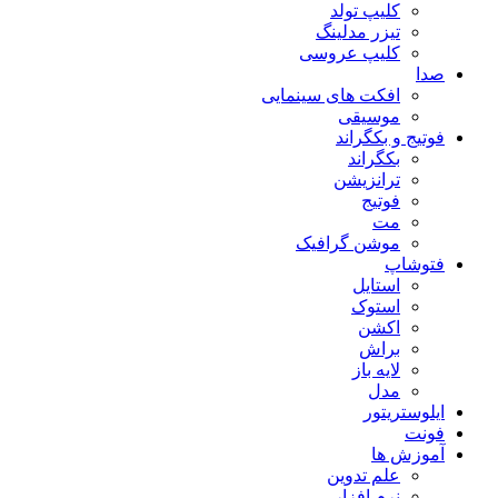
کلیپ تولد
تیزر مدلینگ
کلیپ عروسی
صدا
افکت های سینمایی
موسیقی
فوتیج و بکگراند
بکگراند
ترانزیشن
فوتیج
مت
موشن گرافیک
فتوشاپ
استایل
استوک
اکشن
براش
لایه باز
مدل
ایلوستریتور
فونت
آموزش ها
علم تدوین
نرم افزار