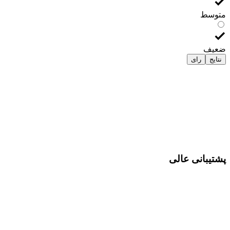
متوسط
ضعیف
نتایج
رای
پشتیبانی عالی