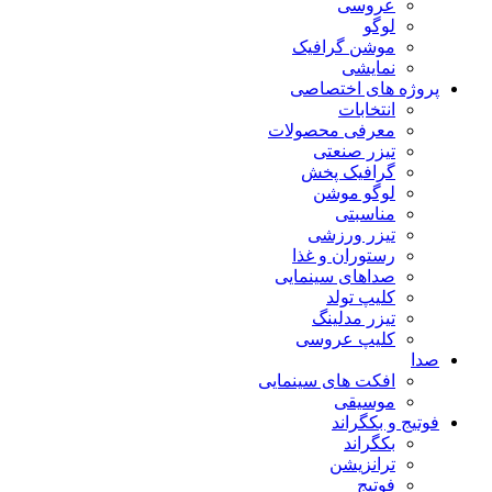
عروسی
لوگو
موشن گرافیک
نمایشی
پروژه های اختصاصی
انتخابات
معرفی محصولات
تیزر صنعتی
گرافیک پخش
لوگو موشن
مناسبتی
تیزر ورزشی
رستوران و غذا
صداهای سینمایی
کلیپ تولد
تیزر مدلینگ
کلیپ عروسی
صدا
افکت های سینمایی
موسیقی
فوتیج و بکگراند
بکگراند
ترانزیشن
فوتیج