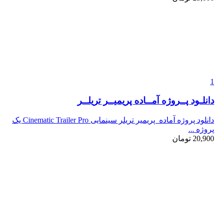
1
دانلـود پــروژه آمــاده پریمیــر تریلــر
دانلود پروژه آماده پریمیر تریلر سینمایی Cinematic Trailer Pro یک
پروژه ...
20,900
تومان