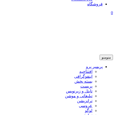
فروشگاه
0
منو
منو
پریمیر پرو
افتتاحیه
اینفوگرافی
بسته پخش
پریست
تایتل و زیرنویس
تبلیغاتی و موشن
ترانزیشن
عروسی
لوگو