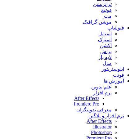
ترانزیشن
فوتیج
مت
موشن گرافیک
فتوشاپ
استایل
استوک
اکشن
براش
لایه باز
مدل
ایلوستریتور
فونت
آموزش ها
علم تدوین
نرم افزار
After Effects
Premiere Pro
معرفی تدوینگران
نرم افزار و پلاگین
After Effects
Illustrator
Photoshop
Premiere Pro