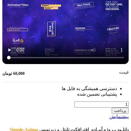
قیمت
60,000
تومان
دسترسی همیشگی به فایل ها
پشتیبانی تضمین شده
تعداد
پرداخت
پیشنمایش
دانلـود پـروژه آمـاده
افترافکت تایتل و زیرنویس
Simple-Anima