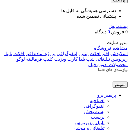
پرداخت
دسترسی همیشگی به فایل ها
پشتیبانی تضمین شده
پیشنمایش
0 فروش
0
دیدگاه
مدیر سایت
مشاهده فروشگاه
اسلایدشو
افتر افکت
اینترو
اینفوگرافی
پروژه آماده افتر افکت
تایتل
زیرنویس
تبلیغاتی
شب یلدا
کارت ویزیت
کلیپ فرمالیته
لوگو
محصولات تدوین فیلم
نیازمندی های شما
منو
منو
پریمیر پرو
افتتاحیه
اینفوگرافی
بسته پخش
پریست
تایتل و زیرنویس
تبلیغاتی و موشن