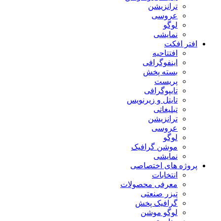
ترانزیشن
عروسی
لوگو
نمایشی
افتر افکت
افتتاحیه
اینفوگرافی
بسته پخش
پریست
تایپوگرافی
تایتل و زیرنویس
تبلیغاتی
ترانزیشن
عروسی
لوگو
موشن گرافیک
نمایشی
پروژه های اختصاصی
انتخابات
معرفی محصولات
تیزر صنعتی
گرافیک پخش
لوگو موشن