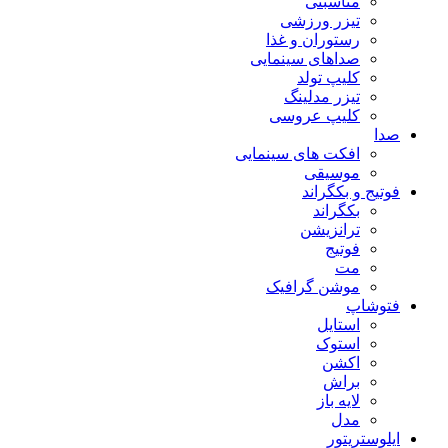
مناسبتی
تیزر ورزشی
رستوران و غذا
صداهای سینمایی
کلیپ تولد
تیزر مدلینگ
کلیپ عروسی
صدا
افکت های سینمایی
موسیقی
فوتیج و بکگراند
بکگراند
ترانزیشن
فوتیج
مت
موشن گرافیک
فتوشاپ
استایل
استوک
اکشن
براش
لایه باز
مدل
ایلوستریتور