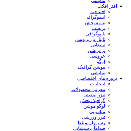
نمایشی
افتر افکت
افتتاحیه
اینفوگرافی
بسته پخش
پریست
تایپوگرافی
تایتل و زیرنویس
تبلیغاتی
ترانزیشن
عروسی
لوگو
موشن گرافیک
نمایشی
پروژه های اختصاصی
انتخابات
معرفی محصولات
تیزر صنعتی
گرافیک پخش
لوگو موشن
مناسبتی
تیزر ورزشی
رستوران و غذا
صداهای سینمایی