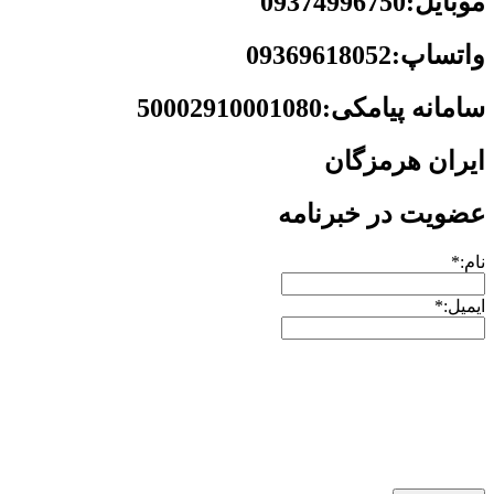
موبایل:09374996750
واتساپ:09369618052
سامانه پیامکی:50002910001080
ایران هرمزگان
عضویت در خبرنامه
نام:*
ایمیل:*