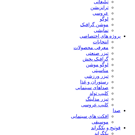
تبلیغاتی
ترانزیشن
عروسی
لوگو
موشن گرافیک
نمایشی
پروژه های اختصاصی
انتخابات
معرفی محصولات
تیزر صنعتی
گرافیک پخش
لوگو موشن
مناسبتی
تیزر ورزشی
رستوران و غذا
صداهای سینمایی
کلیپ تولد
تیزر مدلینگ
کلیپ عروسی
صدا
افکت های سینمایی
موسیقی
فوتیج و بکگراند
بکگراند