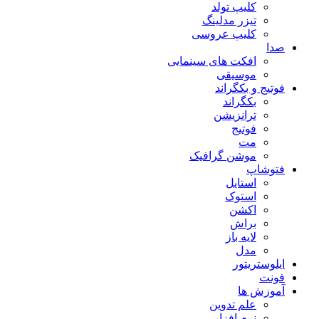
کلیپ تولد
تیزر مدلینگ
کلیپ عروسی
صدا
افکت های سینمایی
موسیقی
فوتیج و بکگراند
بکگراند
ترانزیشن
فوتیج
مت
موشن گرافیک
فتوشاپ
استایل
استوک
اکشن
براش
لایه باز
مدل
ایلوستریتور
فونت
آموزش ها
علم تدوین
نرم افزار