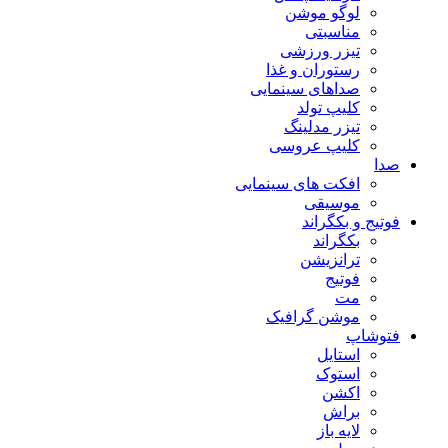
لوگو موشن
مناسبتی
تیزر ورزشی
رستوران و غذا
صداهای سینمایی
کلیپ تولد
تیزر مدلینگ
کلیپ عروسی
صدا
افکت های سینمایی
موسیقی
فوتیج و بکگراند
بکگراند
ترانزیشن
فوتیج
مت
موشن گرافیک
فتوشاپ
استایل
استوک
اکشن
براش
لایه باز