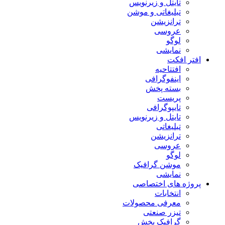
تایتل و زیرنویس
تبلیغاتی و موشن
ترانزیشن
عروسی
لوگو
نمایشی
افتر افکت
افتتاحیه
اینفوگرافی
بسته پخش
پریست
تایپوگرافی
تایتل و زیرنویس
تبلیغاتی
ترانزیشن
عروسی
لوگو
موشن گرافیک
نمایشی
پروژه های اختصاصی
انتخابات
معرفی محصولات
تیزر صنعتی
گرافیک پخش