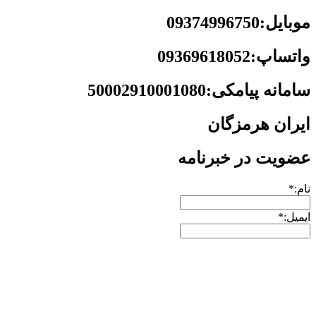
موبایل:09374996750
واتساپ:09369618052
سامانه پیامکی:50002910001080
ایران هرمزگان
عضویت در خبرنامه
نام:*
ایمیل:*