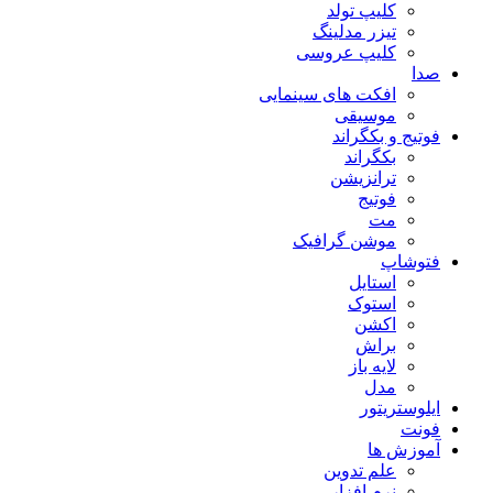
کلیپ تولد
تیزر مدلینگ
کلیپ عروسی
صدا
افکت های سینمایی
موسیقی
فوتیج و بکگراند
بکگراند
ترانزیشن
فوتیج
مت
موشن گرافیک
فتوشاپ
استایل
استوک
اکشن
براش
لایه باز
مدل
ایلوستریتور
فونت
آموزش ها
علم تدوین
نرم افزار