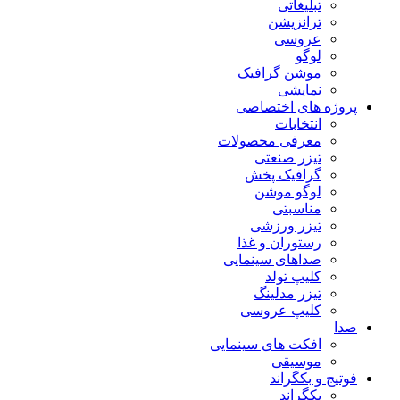
تبلیغاتی
ترانزیشن
عروسی
لوگو
موشن گرافیک
نمایشی
پروژه های اختصاصی
انتخابات
معرفی محصولات
تیزر صنعتی
گرافیک پخش
لوگو موشن
مناسبتی
تیزر ورزشی
رستوران و غذا
صداهای سینمایی
کلیپ تولد
تیزر مدلینگ
کلیپ عروسی
صدا
افکت های سینمایی
موسیقی
فوتیج و بکگراند
بکگراند