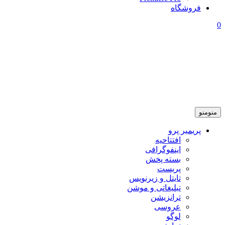
فروشگاه
0
منو
منو
پریمیر پرو
افتتاحیه
اینفوگرافی
بسته پخش
پریست
تایتل و زیرنویس
تبلیغاتی و موشن
ترانزیشن
عروسی
لوگو