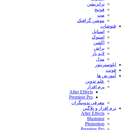
ترانزیشن
فوتیج
مت
موشن گرافیک
فتوشاپ
استایل
استوک
اکشن
براش
لایه باز
مدل
ایلوستریتور
فونت
آموزش ها
علم تدوین
نرم افزار
After Effects
Premiere Pro
معرفی تدوینگران
نرم افزار و پلاگین
After Effects
Illustrator
Photoshop
Premiere Pro