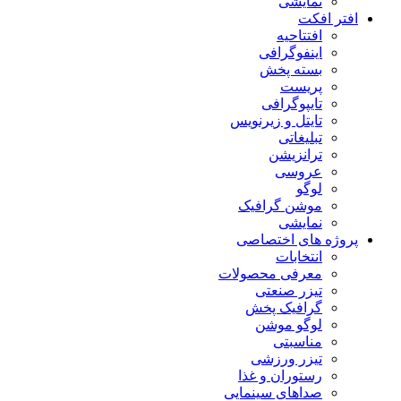
نمایشی
افتر افکت
افتتاحیه
اینفوگرافی
بسته پخش
پریست
تایپوگرافی
تایتل و زیرنویس
تبلیغاتی
ترانزیشن
عروسی
لوگو
موشن گرافیک
نمایشی
پروژه های اختصاصی
انتخابات
معرفی محصولات
تیزر صنعتی
گرافیک پخش
لوگو موشن
مناسبتی
تیزر ورزشی
رستوران و غذا
صداهای سینمایی