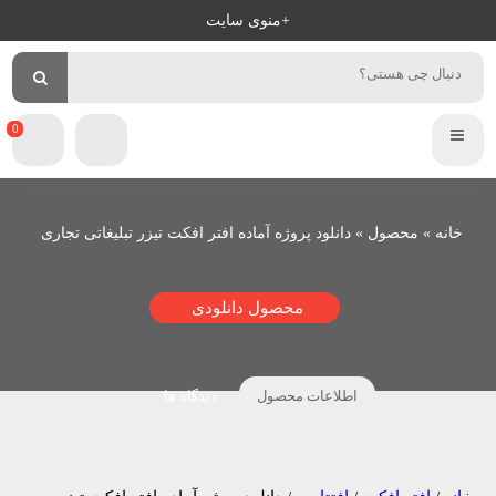
+منوی سایت
×
سلام
دانل
پ
خوش
آمدید
ر
ورود
و
عضویت
ی
0
م
ی
خانه
»
محصول
»
دانلود پروژه آماده افتر افکت تیزر تبلیغاتی تجاری
ر
پ
محصول دانلودی
ر
و
اطلاعات محصول
دیدگاه ها
ا