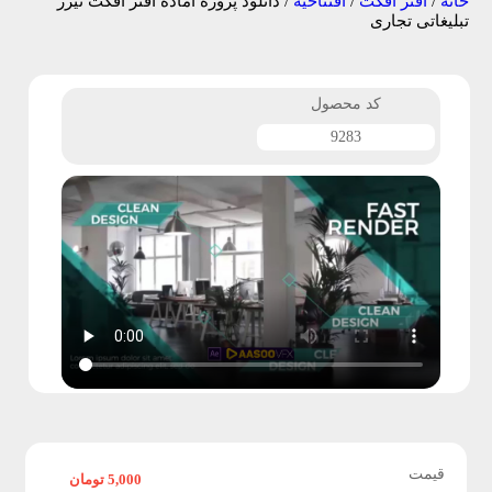
خانه
/
افتر افکت
/
افتتاحیه
/ دانلود پروژه آماده افتر افکت تیزر
تبلیغاتی تجاری
ف
ت
کد محصول
ر
9283
ا
ف
ک
ت
پ
ر
و
قیمت
5,000
تومان