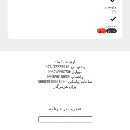
متوسط
ضعیف
نتایج
رای
ارتباط با ما:
پشتیبانی:32225910-076
موبایل:09374996750
واتساپ:09369618052
سامانه پیامکی:50002910001080
ایران هرمزگان
عضویت در خبرنامه
نام:*
ایمیل:*