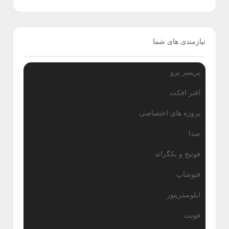
ش
گ
نیازمندی های شما
ا
ه
پریمیر پرو
افتر افکت
پروژه های اختصاصی
صدا
فوتیج و بکگراند
فتوشاپ
ایلوستریتور
فونت