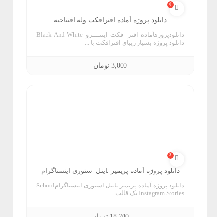
0
ش
دانلود پروژه آماده افترافکت وله افتتاحیه
دانلودپروژهآماده افتر افکت اینتــــرو Black-And-White
ا
دانلود پروژه بسیار زیبای افترافکت با ...
پ
3,000
تومان
ا
ی
ف
آ
ل
و
ن
و
م
3
دانلود پروژه آماده پریمیر تایتل استوری اینستاگرام
و
س
ت
دانلود پروژه آماده پریمیر تایتل استوری اینستاگرامSchool
ت
ز
Instagram Stories یک قالب ...
ر
ش
18,700
تومان