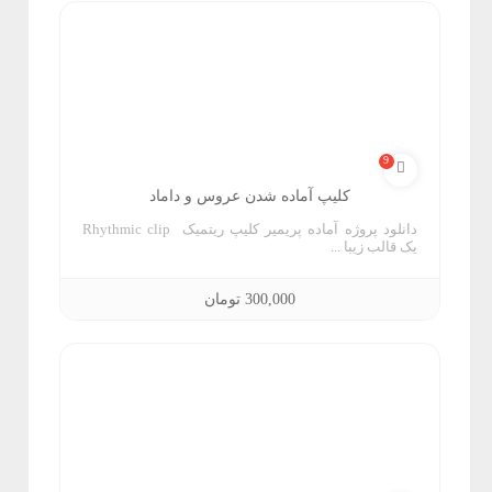
و
ب
ک
گ
9
ر
کلیپ آماده شدن عروس و داماد
ا
دانلود پروژه آماده پریمیر کلیپ ریتمیک Rhythmic clip
یک قالب زیبا ...
ن
300,000
تومان
د
ف
ت
و