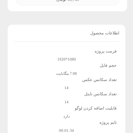
ی
ه
ت
ا
و
اطلاعات محصول
ن
ر
فرمت پروژه
ر
1080*1920
حجم فایل
م
7.98 مگابایت
تعداد سکانس عکس
ا
14
ف
تعداد سکانس تایتل
14
ز
قابلیت اضافه کردن لوگو
ا
دارد
تایم پروژه
ر
00:01:34