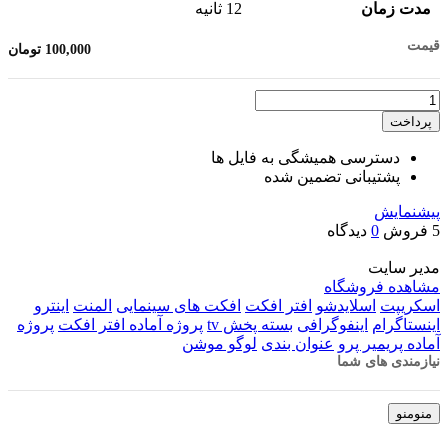
مدت زمان
12 ثانیه
قیمت
100,000
تومان
تعداد
پرداخت
دسترسی همیشگی به فایل ها
پشتیبانی تضمین شده
پیشنمایش
5 فروش
0
دیدگاه
مدیر سایت
مشاهده فروشگاه
اسکریپت
اسلایدشو
افتر افکت
افکت های سینمایی
المنت
اینترو
اینستاگرام
اینفوگرافی
بسته پخش tv
پروژه آماده افتر افکت
پروژه
آماده پریمیر پرو
عنوان بندی
لوگو موشن
نیازمندی های شما
منو
منو