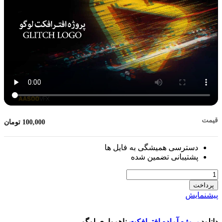
قیمت
100,000
تومان
دسترسی همیشگی به فایل ها
پشتیبانی تضمین شده
تعداد
پرداخت
پیشنمایش
دانلود
پروژه آماده افترافکت
ناهمواری لوگو