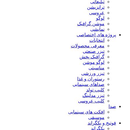
تبلیغاتی
ترانزیشن
عروسی
لوگو
موشن گرافیک
نمایشی
پروژه های اختصاصی
انتخابات
معرفی محصولات
تیزر صنعتی
گرافیک پخش
لوگو موشن
مناسبتی
تیزر ورزشی
رستوران و غذا
صداهای سینمایی
کلیپ تولد
تیزر مدلینگ
کلیپ عروسی
صدا
افکت های سینمایی
موسیقی
فوتیج و بکگراند
بکگراند