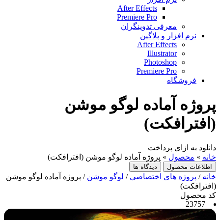
After Effects
Premiere Pro
معرفی تدوینگران
نرم افزار و پلاگین
After Effects
Illustrator
Photoshop
Premiere Pro
فروشگاه
پروژه آماده لوگو موشن
(افترافکت)
دانلود به ازای پرداخت
خانه
»
محصول
»
پروژه آماده لوگو موشن (افترافکت)
اطلاعات محصول
دیدگاه ها
خانه
/
پروژه های اختصاصی
/
لوگو موشن
/ پروژه آماده لوگو موشن
(افترافکت)
کد محصول
23757