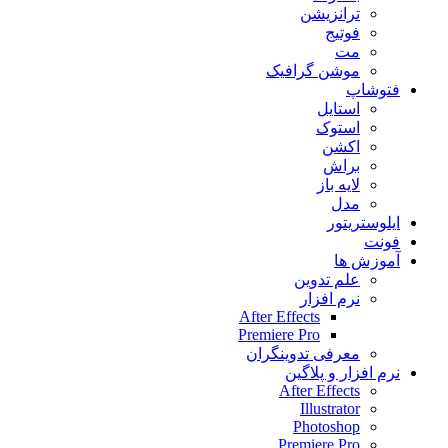
ترانزیشن
فوتیج
مت
موشن گرافیک
فتوشاپ
استایل
استوک
اکشن
براش
لایه باز
مدل
ایلوستریتور
فونت
آموزش ها
علم تدوین
نرم افزار
After Effects
Premiere Pro
معرفی تدوینگران
نرم افزار و پلاگین
After Effects
Illustrator
Photoshop
Premiere Pro