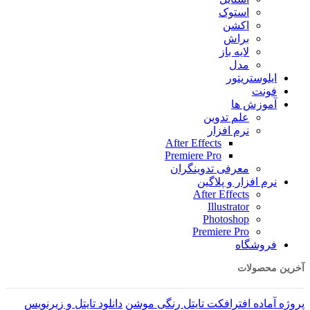
استوک
اکشن
براش
لایه باز
مدل
ایلوستریتور
فونت
آموزش ها
علم تدوین
نرم افزار
After Effects
Premiere Pro
معرفی تدوینگران
نرم افزار و پلاگین
After Effects
Illustrator
Photoshop
Premiere Pro
فروشگاه
آخرین محصولات
پروژه آماده افترافکت تایتل رنگی موشن
دانلود تایتل و زیرنویس‌