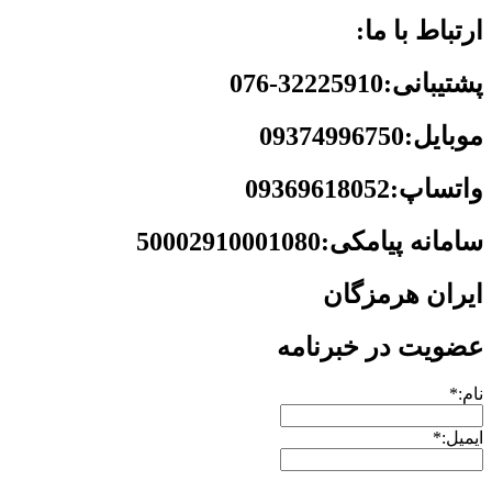
ارتباط با ما:
پشتیبانی:32225910-076
موبایل:09374996750
واتساپ:09369618052
سامانه پیامکی:50002910001080
ایران هرمزگان
عضویت در خبرنامه
نام:*
ایمیل:*