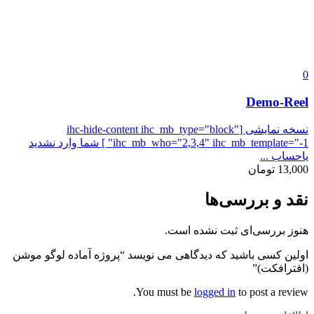
0
Demo-Reel
نسخه نمایشی [ihc-hide-content ihc_mb_type="block"
ihc_mb_who="2,3,4" ihc_mb_template="-1" ] شما وارد نشدید
یاحساب ...
13,000
تومان
نقد و بررسی‌ها
هنوز بررسی‌ای ثبت نشده است.
اولین کسی باشید که دیدگاهی می نویسد “پروژه آماده لوگو موشن
(افترافکت)”
You must be
logged in
to post a review.