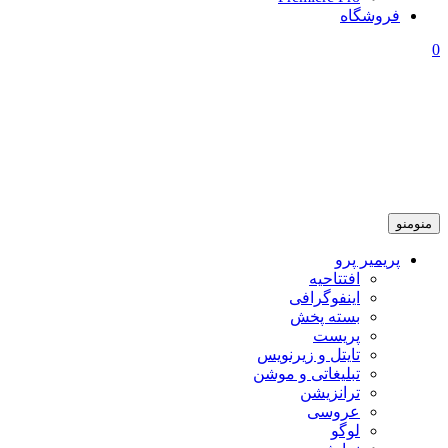
فروشگاه
0
منو
منو
پریمیر پرو
افتتاحیه
اینفوگرافی
بسته پخش
پریست
تایتل و زیرنویس
تبلیغاتی و موشن
ترانزیشن
عروسی
لوگو