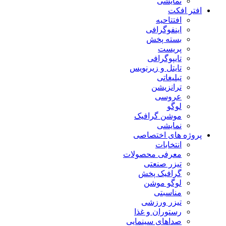
نمایشی
افتر افکت
افتتاحیه
اینفوگرافی
بسته پخش
پریست
تایپوگرافی
تایتل و زیرنویس
تبلیغاتی
ترانزیشن
عروسی
لوگو
موشن گرافیک
نمایشی
پروژه های اختصاصی
انتخابات
معرفی محصولات
تیزر صنعتی
گرافیک پخش
لوگو موشن
مناسبتی
تیزر ورزشی
رستوران و غذا
صداهای سینمایی