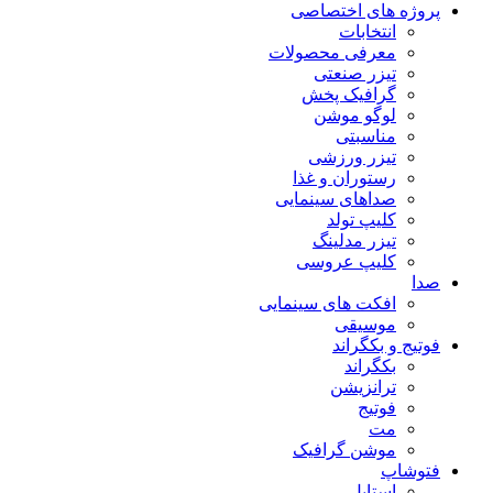
پروژه های اختصاصی
انتخابات
معرفی محصولات
تیزر صنعتی
گرافیک پخش
لوگو موشن
مناسبتی
تیزر ورزشی
رستوران و غذا
صداهای سینمایی
کلیپ تولد
تیزر مدلینگ
کلیپ عروسی
صدا
افکت های سینمایی
موسیقی
فوتیج و بکگراند
بکگراند
ترانزیشن
فوتیج
مت
موشن گرافیک
فتوشاپ
استایل