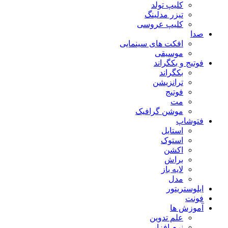
کلیپ تولد
تیزر مدلینگ
کلیپ عروسی
صدا
افکت های سینمایی
موسیقی
فوتیج و بکگراند
بکگراند
ترانزیشن
فوتیج
مت
موشن گرافیک
فتوشاپ
استایل
استوک
اکشن
براش
لایه باز
مدل
ایلوستریتور
فونت
آموزش ها
علم تدوین
نرم افزار