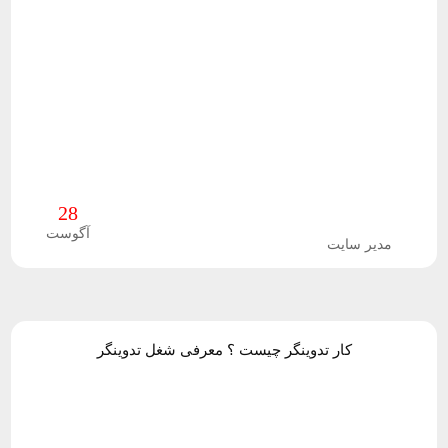
و
پ
ل
ا
گ
28
ی
آگوست
مدیر سایت
ن
ف
کار تدوینگر چیست ؟ معرفی شغل تدوینگر
ر
و