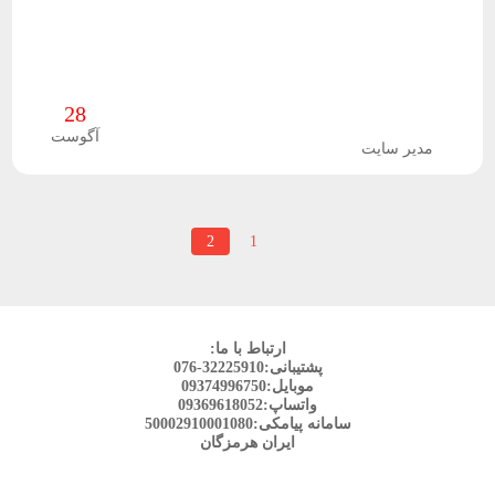
28
آگوست
مدیر سایت
صفحه‌بندی
برگه
1
برگه
2
برگه
قبلی
نوشته‌ها
ارتباط با ما:
پشتیبانی:32225910-076
موبایل:09374996750
واتساپ:09369618052
سامانه پیامکی:50002910001080
ایران هرمزگان