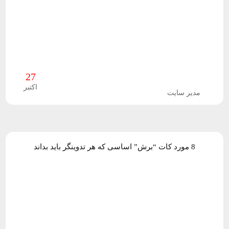
ف
ت
ر
27
ا
اکتبر
مدیر سایت
ف
ک
ت
8 مورد کات “برش” اساسی که هر تدوینگر باید بداند
پ
ر
و