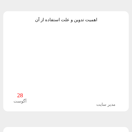
ش
اهمیت تدوین و علت استفاده از آن
ا
پ
ا
ی
ف
آ
ل
و
ن
و
م
28
آگوست
مدیر سایت
و
س
ت
ت
ز
ر
ش