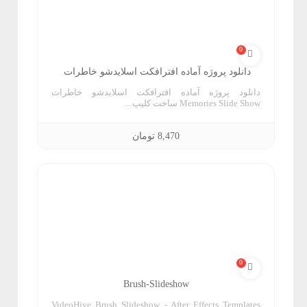
ش
0
ا
دانلود پروژه آماده افترافکت اسلایدشو خاطرات
پ
دانلود پروژه آماده افترافکت اسلایدشو خاطرات
Memories Slide Show ساخت کلیپ ...
ا
8,470
تومان
ی
ف
آ
ل
و
ن
و
م
و
س
ت
0
ت
ز
Brush-Slideshow
ر
ش
VideoHive Brush Slideshow - After Effects Templates