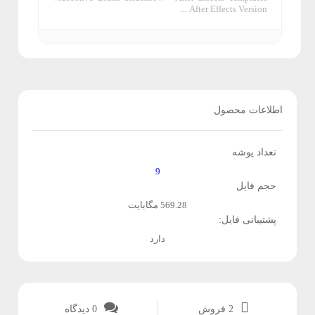
After Effects Version ...
ی
ه
ت
ا
و
ن
ر
اطلاعات محصول
ر
تعداد پوشه
م
9
حجم فایل
ا
569.28 مگابایت
ف
پشتیبانی فایل:
دارد
ز
ا
ر
2 فروش
0
دیدگاه