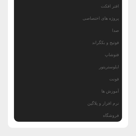
ش
افتر افکت
گ
پروژه های اختصاصی
ا
صدا
ه
فوتیج و بکگراند
فتوشاپ
ایلوستریتور
فونت
آموزش ها
نرم افزار و پلاگین
فروشگاه