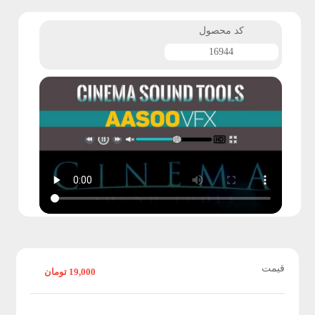
ف
کد محصول
ت
16944
ر
ا
ف
ک
ت
پ
قیمت
19,000
تومان
ر
و