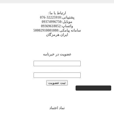
ارتباط با ما:
پشتیبانی:32225910-076
موبایل:09374996750
واتساپ:09369618052
سامانه پیامکی:50002910001080
ایران هرمزگان
عضویت در خبرنامه
نام:*
ایمیل:*
نماد اعتماد