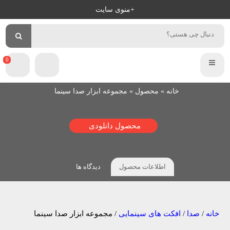
+منوی سایت
×
سلام
مجموعه
پ
خوش
آمدید
ر
ورود
و
عضویت
ی
0
م
خانه
»
محصول
»
مجموعه ابزار صدا سینما
ی
ر
محصول دانلودی
پ
ر
اطلاعات محصول
دیدگاه ها
و
خانه
/
صدا
/
افکت های سینمایی
/ مجموعه ابزار صدا سینما
ا