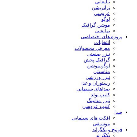
تبلیغاتی
ترانزیشن
عروسی
لوگو
موشن گرافیک
نمایشی
پروژه های اختصاصی
انتخابات
معرفی محصولات
تیزر صنعتی
گرافیک پخش
لوگو موشن
مناسبتی
تیزر ورزشی
رستوران و غذا
صداهای سینمایی
کلیپ تولد
تیزر مدلینگ
کلیپ عروسی
صدا
افکت های سینمایی
موسیقی
فوتیج و بکگراند
بکگراند