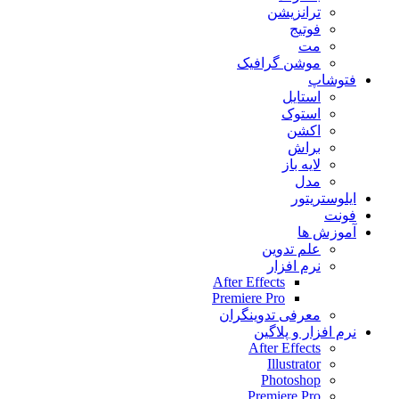
ترانزیشن
فوتیج
مت
موشن گرافیک
فتوشاپ
استایل
استوک
اکشن
براش
لایه باز
مدل
ایلوستریتور
فونت
آموزش ها
علم تدوین
نرم افزار
After Effects
Premiere Pro
معرفی تدوینگران
نرم افزار و پلاگین
After Effects
Illustrator
Photoshop
Premiere Pro