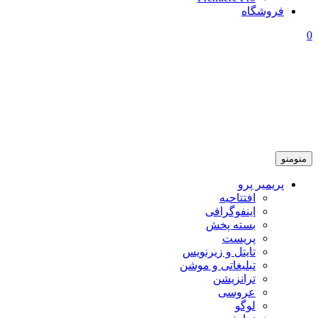
فروشگاه
0
منو
منو
پریمیر پرو
افتتاحیه
اینفوگرافی
بسته پخش
پریست
تایتل و زیرنویس
تبلیغاتی و موشن
ترانزیشن
عروسی
لوگو