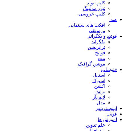
کلیپ تولد
تیزر مدلینگ
کلیپ عروسی
صدا
افکت های سینمایی
موسیقی
فوتیج و بکگراند
بکگراند
ترانزیشن
فوتیج
مت
موشن گرافیک
فتوشاپ
استایل
استوک
اکشن
براش
لایه باز
مدل
ایلوستریتور
فونت
آموزش ها
علم تدوین
نرم افزار