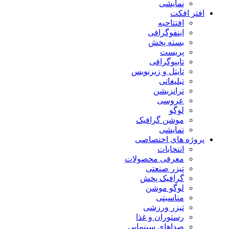
نمایشی
افتر افکت
افتتاحیه
اینفوگرافی
بسته پخش
پریست
تایپوگرافی
تایتل و زیرنویس
تبلیغاتی
ترانزیشن
عروسی
لوگو
موشن گرافیک
نمایشی
پروژه های اختصاصی
انتخابات
معرفی محصولات
تیزر صنعتی
گرافیک پخش
لوگو موشن
مناسبتی
تیزر ورزشی
رستوران و غذا
صداهای سینمایی