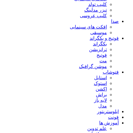
کلیپ تولد
تیزر مدلینگ
کلیپ عروسی
صدا
افکت های سینمایی
موسیقی
فوتیج و بکگراند
بکگراند
ترانزیشن
فوتیج
مت
موشن گرافیک
فتوشاپ
استایل
استوک
اکشن
براش
لایه باز
مدل
ایلوستریتور
فونت
آموزش ها
علم تدوین