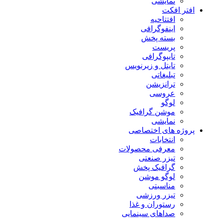
نمایشی
افتر افکت
افتتاحیه
اینفوگرافی
بسته پخش
پریست
تایپوگرافی
تایتل و زیرنویس
تبلیغاتی
ترانزیشن
عروسی
لوگو
موشن گرافیک
نمایشی
پروژه های اختصاصی
انتخابات
معرفی محصولات
تیزر صنعتی
گرافیک پخش
لوگو موشن
مناسبتی
تیزر ورزشی
رستوران و غذا
صداهای سینمایی