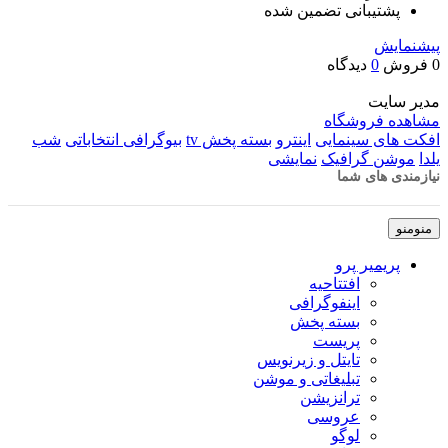
پشتیبانی تضمین شده
پیشنمایش
0 فروش
0
دیدگاه
مدیر سایت
مشاهده فروشگاه
افکت های سینمایی
اینترو
بسته پخش tv
بیوگرافی انتخاباتی
شب
یلدا
موشن گرافیک
نمایشی
نیازمندی های شما
منو
منو
پریمیر پرو
افتتاحیه
اینفوگرافی
بسته پخش
پریست
تایتل و زیرنویس
تبلیغاتی و موشن
ترانزیشن
عروسی
لوگو