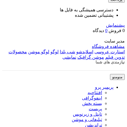
دسترسی همیشگی به فایل ها
پشتیبانی تضمین شده
پیشنمایش
0 فروش
0
دیدگاه
مدیر سایت
مشاهده فروشگاه
استارت عروسی
اسلایدشو
شب یلدا
لوگو
لوگو موشن
محصولات
تدوین فیلم
موشن گرافیک
نمایشی
نیازمندی های شما
منو
منو
پریمیر پرو
افتتاحیه
اینفوگرافی
بسته پخش
پریست
تایتل و زیرنویس
تبلیغاتی و موشن
ترانزیشن