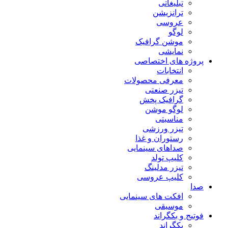
تبلیغاتی
ترانزیشن
عروسی
لوگو
موشن گرافیک
نمایشی
پروژه های اختصاصی
انتخابات
معرفی محصولات
تیزر صنعتی
گرافیک پخش
لوگو موشن
مناسبتی
تیزر ورزشی
رستوران و غذا
صداهای سینمایی
کلیپ تولد
تیزر مدلینگ
کلیپ عروسی
صدا
افکت های سینمایی
موسیقی
فوتیج و بکگراند
بکگراند