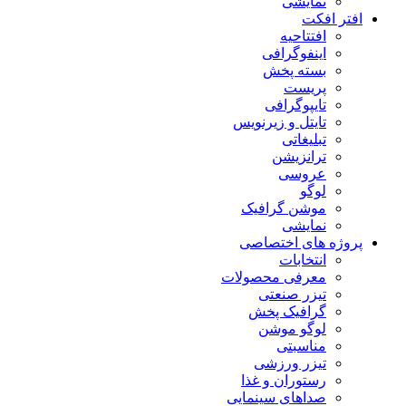
نمایشی
افتر افکت
افتتاحیه
اینفوگرافی
بسته پخش
پریست
تایپوگرافی
تایتل و زیرنویس
تبلیغاتی
ترانزیشن
عروسی
لوگو
موشن گرافیک
نمایشی
پروژه های اختصاصی
انتخابات
معرفی محصولات
تیزر صنعتی
گرافیک پخش
لوگو موشن
مناسبتی
تیزر ورزشی
رستوران و غذا
صداهای سینمایی