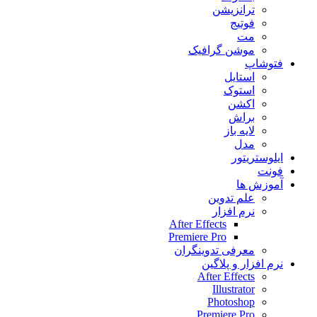
ترانزیشن
فوتیج
مت
موشن گرافیک
فتوشاپ
استایل
استوک
اکشن
براش
لایه باز
مدل
ایلوستریتور
فونت
آموزش ها
علم تدوین
نرم افزار
After Effects
Premiere Pro
معرفی تدوینگران
نرم افزار و پلاگین
After Effects
Illustrator
Photoshop
Premiere Pro