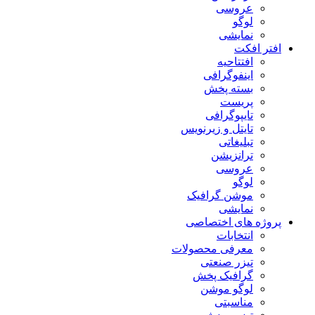
عروسی
لوگو
نمایشی
افتر افکت
افتتاحیه
اینفوگرافی
بسته پخش
پریست
تایپوگرافی
تایتل و زیرنویس
تبلیغاتی
ترانزیشن
عروسی
لوگو
موشن گرافیک
نمایشی
پروژه های اختصاصی
انتخابات
معرفی محصولات
تیزر صنعتی
گرافیک پخش
لوگو موشن
مناسبتی