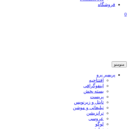
فروشگاه
0
منو
منو
پریمیر پرو
افتتاحیه
اینفوگرافی
بسته پخش
پریست
تایتل و زیرنویس
تبلیغاتی و موشن
ترانزیشن
عروسی
لوگو