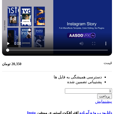
قیمت
20,350
تومان
دسترسی همیشگی به فایل ها
پشتیبانی تضمین شده
تعداد
پرداخت
پیشنمایش
دانلـود پـروژه آمـاده
افترافکت استوری موشن
Insta