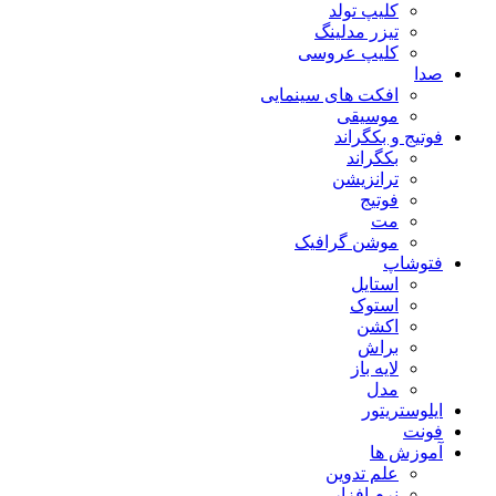
کلیپ تولد
تیزر مدلینگ
کلیپ عروسی
صدا
افکت های سینمایی
موسیقی
فوتیج و بکگراند
بکگراند
ترانزیشن
فوتیج
مت
موشن گرافیک
فتوشاپ
استایل
استوک
اکشن
براش
لایه باز
مدل
ایلوستریتور
فونت
آموزش ها
علم تدوین
نرم افزار