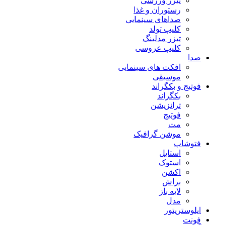
تیزر ورزشی
رستوران و غذا
صداهای سینمایی
کلیپ تولد
تیزر مدلینگ
کلیپ عروسی
صدا
افکت های سینمایی
موسیقی
فوتیج و بکگراند
بکگراند
ترانزیشن
فوتیج
مت
موشن گرافیک
فتوشاپ
استایل
استوک
اکشن
براش
لایه باز
مدل
ایلوستریتور
فونت