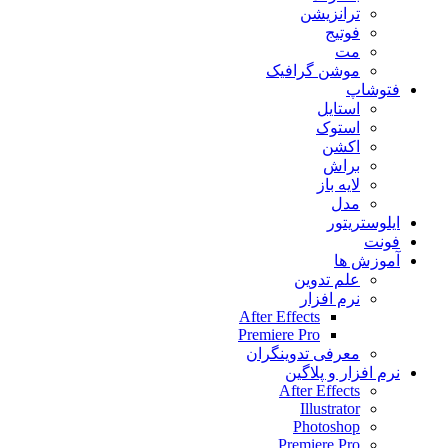
ترانزیشن
فوتیج
مت
موشن گرافیک
فتوشاپ
استایل
استوک
اکشن
براش
لایه باز
مدل
ایلوستریتور
فونت
آموزش ها
علم تدوین
نرم افزار
After Effects
Premiere Pro
معرفی تدوینگران
نرم افزار و پلاگین
After Effects
Illustrator
Photoshop
Premiere Pro