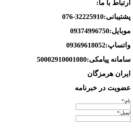
ارتباط با ما:
پشتیبانی:32225910-076
موبایل:09374996750
واتساپ:09369618052
سامانه پیامکی:50002910001080
ایران هرمزگان
عضویت در خبرنامه
نام:*
ایمیل:*