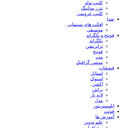
کلیپ تولد
تیزر مدلینگ
کلیپ عروسی
صدا
افکت های سینمایی
موسیقی
فوتیج و بکگراند
بکگراند
ترانزیشن
فوتیج
مت
موشن گرافیک
فتوشاپ
استایل
استوک
اکشن
براش
لایه باز
مدل
ایلوستریتور
فونت
آموزش ها
علم تدوین
نرم افزار