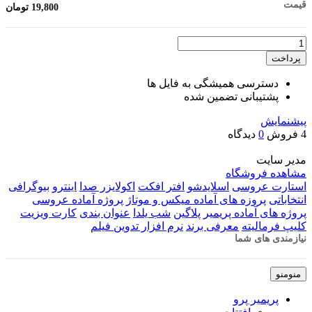
قیمت
19,800
تومان
تعداد
پرداخت
دسترسی همیشگی به فایل ها
پشتیبانی تضمین شده
پیشنمایش
4 فروش
0
دیدگاه
مدیر سایت
مشاهده فروشگاه
استارت عروسی
اسلایدشو
افتر افکت
اکولایزر صدا
اینترو
بیوگرافی
انتخاباتی
پروزه های آماده میکس و موتاژ
پروژه آماده عروسی
پروژه های آماده پریمیر
پلاگین
شب یلدا
عنوان بندی
کارت ویزیت
کلیپ فرمالیته
معرفی برند
نرم افزار تدوین فیلم
نیازمندی های شما
منو
منو
پریمیر پرو