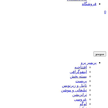
فروشگاه
0
منو
منو
پریمیر پرو
افتتاحیه
اینفوگرافی
بسته پخش
پریست
تایتل و زیرنویس
تبلیغاتی و موشن
ترانزیشن
عروسی
لوگو