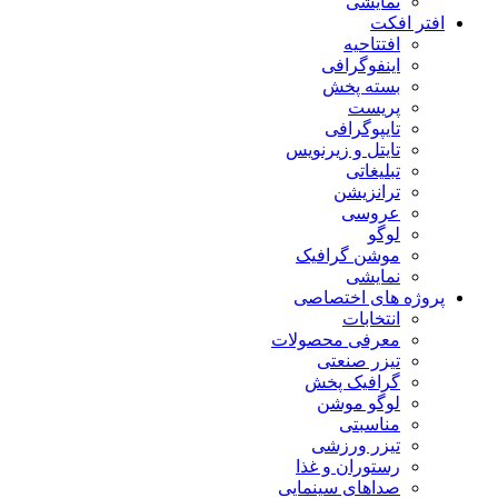
نمایشی
افتر افکت
افتتاحیه
اینفوگرافی
بسته پخش
پریست
تایپوگرافی
تایتل و زیرنویس
تبلیغاتی
ترانزیشن
عروسی
لوگو
موشن گرافیک
نمایشی
پروژه های اختصاصی
انتخابات
معرفی محصولات
تیزر صنعتی
گرافیک پخش
لوگو موشن
مناسبتی
تیزر ورزشی
رستوران و غذا
صداهای سینمایی