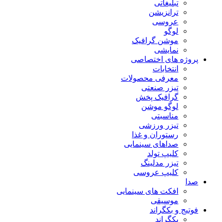
تبلیغاتی
ترانزیشن
عروسی
لوگو
موشن گرافیک
نمایشی
پروژه های اختصاصی
انتخابات
معرفی محصولات
تیزر صنعتی
گرافیک پخش
لوگو موشن
مناسبتی
تیزر ورزشی
رستوران و غذا
صداهای سینمایی
کلیپ تولد
تیزر مدلینگ
کلیپ عروسی
صدا
افکت های سینمایی
موسیقی
فوتیج و بکگراند
بکگراند