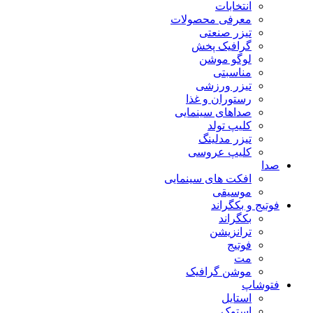
انتخابات
معرفی محصولات
تیزر صنعتی
گرافیک پخش
لوگو موشن
مناسبتی
تیزر ورزشی
رستوران و غذا
صداهای سینمایی
کلیپ تولد
تیزر مدلینگ
کلیپ عروسی
صدا
افکت های سینمایی
موسیقی
فوتیج و بکگراند
بکگراند
ترانزیشن
فوتیج
مت
موشن گرافیک
فتوشاپ
استایل
استوک