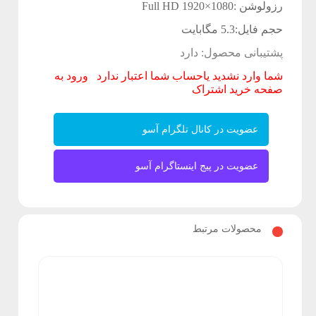
و
رزولوشن :Full HD 1920×1080
حجم فایل:5.3
مگابایت
ب
پشتیبانی محصول: دارد
ک
شما وارد نشدید یاحساب شما اعتبار ندارد
ورود به
گ
صفحه خرید اشتراک
ر
عضویت در کانال تلگرام آسو
ا
عضویت در پیج اینستاگرام آسو
ن
د
محصولات مرتبط
ف
ت
و