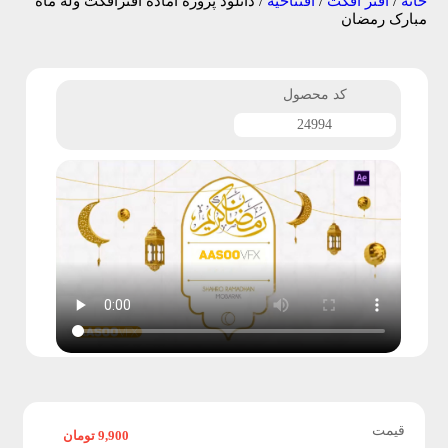
خانه
/
افتر افکت
/
افتتاحیه
/ دانلود پروزه آماده افترافکت وله ماه
مبارک رمضان
ف
ت
کد محصول
ر
24994
ا
ف
ک
ت
پ
ر
و
قیمت
9,900
تومان