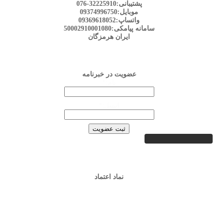
پشتیبانی:32225910-076
موبایل:09374996750
واتساپ:09369618052
سامانه پیامکی:50002910001080
ایران هرمزگان
عضویت در خبرنامه
نام:*
ایمیل:*
نماد اعتماد