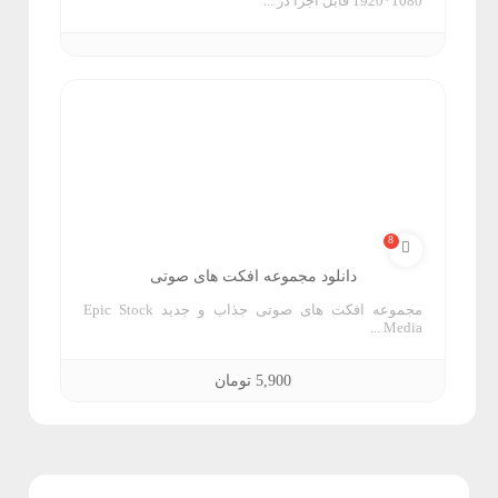
1080*1920 قابل اجرا در ...
ی
ه
ت
ا
و
ن
ر
ر
8
م
دانلود مجموعه افکت های صوتی
ا
مجموعه افکت های صوتی جذاب و جدید Epic Stock
Media ...
ف
5,900
تومان
ز
ا
ر