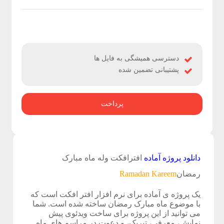
ژ
ه
ه
دسترسی همیشگی به فایل ها
پشتیبانی تضمین شده
ا
ی
پرداخت
ا
خ
ت
دانلود پروژه آماده
افترافکت وله ماه مبارک
ص
رمضان
Ramadan Kareem
ا
یک پروژه ی آماده برای نرم افزار افتر افکت است که
با موضوع ماه مبارک رمضان ساخته شده است. شما
ص
می توانید از این پروژه برای ساخت ویدئوی پیش
نمایش، معرفی، تبریک، و دعوت در مراسم های ماه