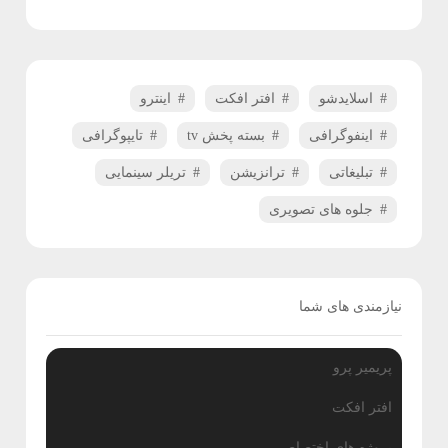
ش
گ
ا
اسلایدشو
افتر افکت
اینترو
ه
اینفوگرافی
بسته پخش tv
تایپوگرافی
تبلیغاتی
ترانزیشن
تریلر سینمایی
جلوه های تصویری
نیازمندی های شما
پریمیر پرو
افتر افکت
پروژه های اختصاصی