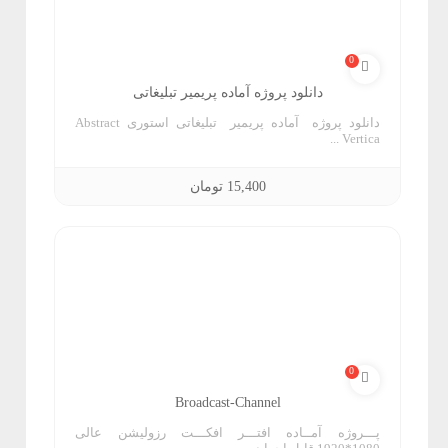
ش
0
ا
دانلود پروژه آماده پریمیر تبلیغاتی
پ
دانلود پروژه آماده پریمیر تبلیغاتی استوری Abstract
Vertica ...
15,400
تومان
ا
ی
ف
آ
ل
و
ن
و
م
و
س
ت
0
ت
ز
Broadcast-Channel
پـــروژه آمــاده افتـــر افکـــت رزولیشن عالی
ر
ش