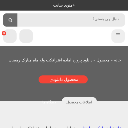
+منوی سایت
×
سلام
دانلو
پ
خوش
آمدید
ر
ورود
و
عضویت
ی
0
م
ی
خانه
»
محصول
»
دانلود پروزه آماده افترافکت وله ماه مبارک رمضان
ر
پ
محصول دانلودی
ر
و
اطلاعات محصول
دیدگاه ها
ا